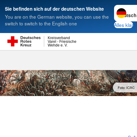
Sprache w
Sie befinden sich auf der deutschen Website
You are on the German website, you can use the
Suche
switch to switch to the English one
Alles klar
Kreisverband
Varel - Friesische
Wehde e. V.
Foto: ICRC