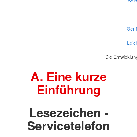
Selb
Gen
Leic
Die Entwicklu
A. Eine kurze
Einführung
Lesezeichen -
Servicetelefon