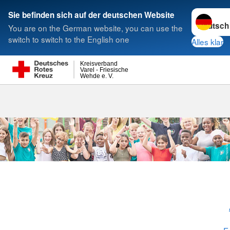
Sprache w
Sie befinden sich auf der deutschen Website
You are on the German website, you can use the
Suche
switch to switch to the English one
Alles klar
Kreisverband
Varel - Friesische
Wehde e. V.
Jugendrotkre