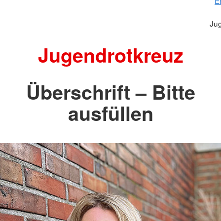
E
Ju
Jugendrotkreuz
Überschrift – Bitte
ausfüllen