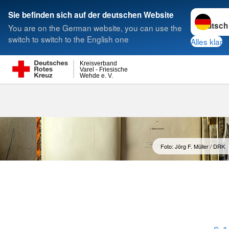
Sprache w
Sie befinden sich auf der deutschen Website
You are on the German website, you can use the
Suche
switch to switch to the English one
Alles klar
Kreisverband
Varel - Friesische
Wehde e. V.
Geschichte
Foto: Jörg F. Müller / DRK