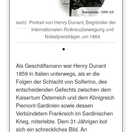
oto: ICRC
Boissonnas / DRK GS
arlo Bossoli)
Portrait von Henry Dunant, Begründer der
Schlac
Internationalen Rotkreuzbewegung und
Nobelpreisträger, um 1864
Als Geschäftsmann war Henry Dunant
1859 in Italien unterwegs, als er die
Folgen der Schlacht von Solferino, des
entscheidenden Gefechts zwischen dem
Kaisertum Österreich und dem Königreich
Piemont-Sardinien sowie dessen
Verbündetem Frankreich im Sardinischen
Krieg, miterlebte. Dem 31-Jährigen bot
sich ein schreckliches Bild. An