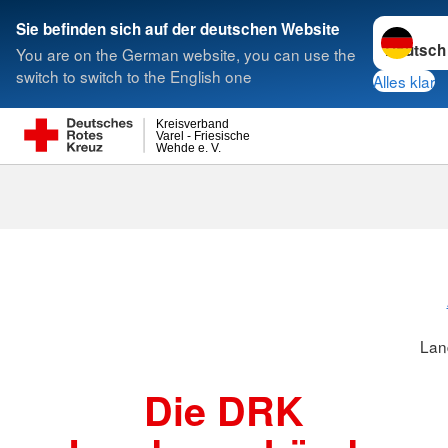
Sprache w
Sie befinden sich auf der deutschen Website
You are on the German website, you can use the
Suche
switch to switch to the English one
Alles klar
Kreisverband
Varel - Friesische
Wehde e. V.
Landesverbä
Lan
Die DRK