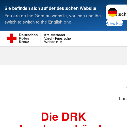
Sprache w
Sie befinden sich auf der deutschen Website
You are on the German website, you can use the
Suche
switch to switch to the English one
Alles klar
Kreisverband
Varel - Friesische
Wehde e. V.
Landesverbä
Lan
Die DRK