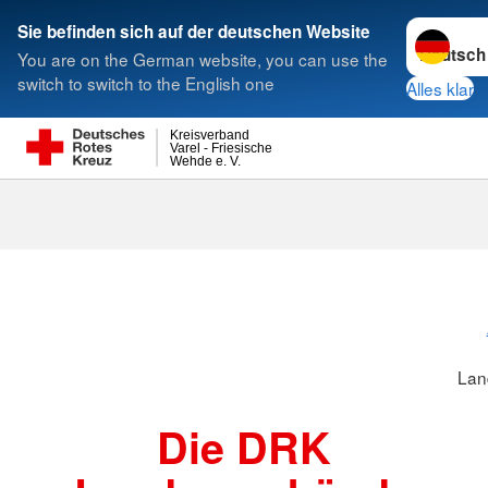
Sprache w
Sie befinden sich auf der deutschen Website
You are on the German website, you can use the
Suche
switch to switch to the English one
Alles klar
Kreisverband
Varel - Friesische
Wehde e. V.
Landesverbä
Lan
Die DRK