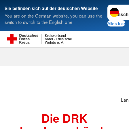
Sprache w
Sie befinden sich auf der deutschen Website
You are on the German website, you can use the
Suche
switch to switch to the English one
Alles klar
Kreisverband
Varel - Friesische
Wehde e. V.
Landesverbä
Lan
Die DRK