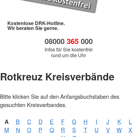
Kostenlose DRK-Hotline.
Wir beraten Sie gerne.
08000
365
000
Infos für Sie kostenfrei
rund um die Uhr
Rotkreuz Kreisverbände
Bitte klicken Sie auf den Anfangsbuchstaben des
gesuchten Kreisverbandes.
A
B
C
D
E
F
G
H
I
J
K
L
M
N
O
P
Q
R
S
T
U
V
W
X