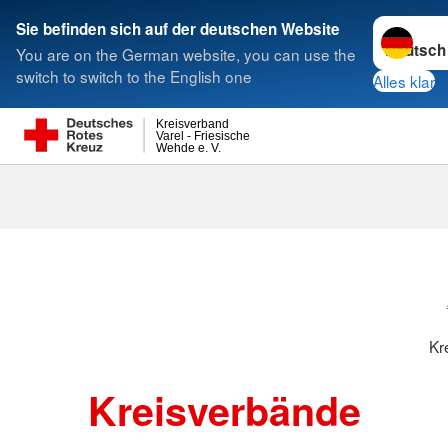
Sprache w
Sie befinden sich auf der deutschen Website
You are on the German website, you can use the
Suche
switch to switch to the English one
Alles klar
Kreisverband
Varel - Friesische
Wehde e. V.
Kreisverbänd
Kr
Kreisverbände