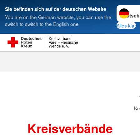
Sprache w
Sie befinden sich auf der deutschen Website
You are on the German website, you can use the
Suche
switch to switch to the English one
Alles klar
Kreisverband
Varel - Friesische
Wehde e. V.
Kreisverbänd
Kr
Kreisverbände