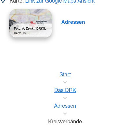
Karte:
Link zur Google Maps Ansicht
Adressen
Foto: A. Zelck / DRKS,
Karte: ©…
Start
Das DRK
Adressen
Kreisverbände