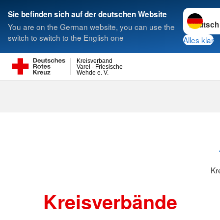
Sprache w
Sie befinden sich auf der deutschen Website
You are on the German website, you can use the
Suche
switch to switch to the English one
Alles klar
Kreisverband
Varel - Friesische
Wehde e. V.
Kreisverbänd
Kr
Kreisverbände