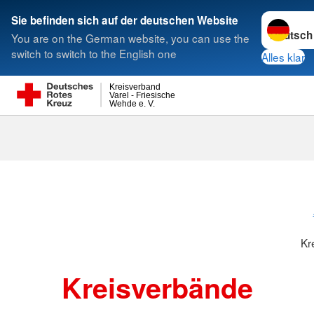
Sprache w
Sie befinden sich auf der deutschen Website
You are on the German website, you can use the
Suche
switch to switch to the English one
Alles klar
Kreisverband
Varel - Friesische
Wehde e. V.
Kreisverbänd
Kr
Kreisverbände