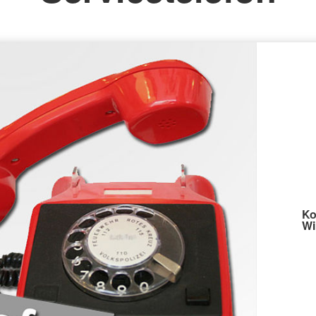
Ko
Wi