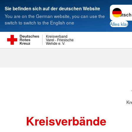
Sprache w
Sie befinden sich auf der deutschen Website
You are on the German website, you can use the
Suche
switch to switch to the English one
Alles klar
Kreisverband
Varel - Friesische
Wehde e. V.
Kreisverbänd
Kr
Kreisverbände