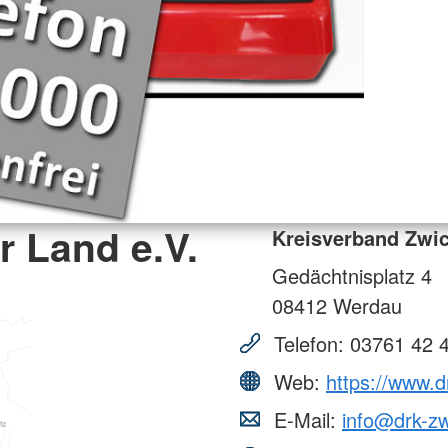
 Land e.V.
Kreisverband Zwic
Gedächtnisplatz 4
08412
Werdau
Telefon:
03761 42 
Web:
https://www.d
E-Mail:
info@drk-zw