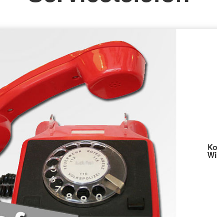
Ko
Wi