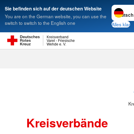
Sprache w
Sie befinden sich auf der deutschen Website
You are on the German website, you can use the
Suche
switch to switch to the English one
Alles klar
Kreisverband
Varel - Friesische
Wehde e. V.
Kreisverbänd
Kr
Kreisverbände