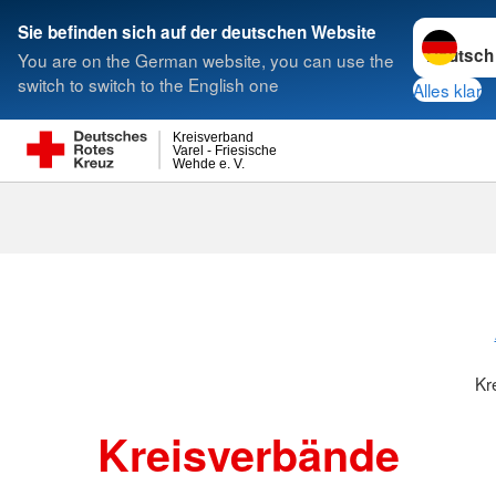
Sprache w
Sie befinden sich auf der deutschen Website
You are on the German website, you can use the
Suche
switch to switch to the English one
Alles klar
Kreisverband
Varel - Friesische
Wehde e. V.
Kreisverbänd
Kr
Kreisverbände