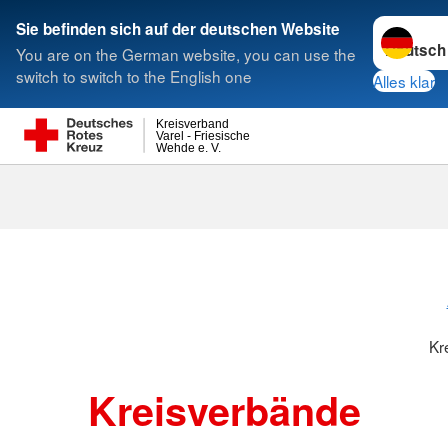
Sprache w
Sie befinden sich auf der deutschen Website
You are on the German website, you can use the
Suche
switch to switch to the English one
Alles klar
Kreisverband
Varel - Friesische
Wehde e. V.
Kreisverbänd
Kr
Kreisverbände