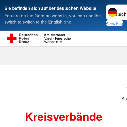
Sprache w
Sie befinden sich auf der deutschen Website
You are on the German website, you can use the
Suche
switch to switch to the English one
Alles klar
Kreisverband
Varel - Friesische
Wehde e. V.
Kreisverbänd
Kr
Kreisverbände