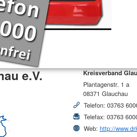
au e.V.
Kreisverband Glau
Plantagenstr. 1 a
08371
Glauchau
Telefon:
03763 600
Telefax:
03763 600
Web:
http://www.dr