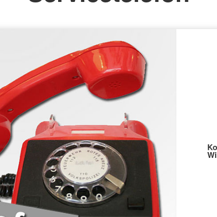
Ko
Wi