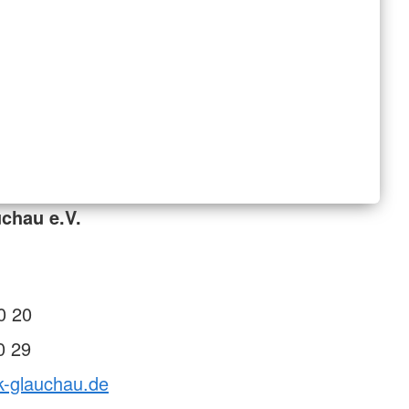
chau e.V.
0 20
0 29
k-glauchau.de