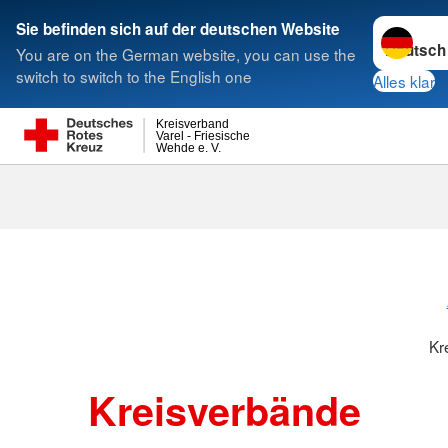
Sprache w
Sie befinden sich auf der deutschen Website
You are on the German website, you can use the
Suche
switch to switch to the English one
Alles klar
Kreisverband
Varel - Friesische
Wehde e. V.
Kreisverbänd
Kr
Kreisverbände