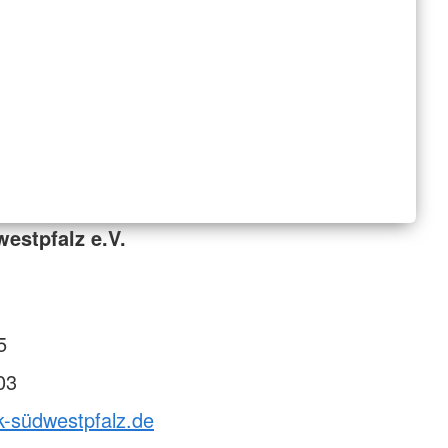
estpfalz e.V.
5
03
k-südwestpfalz.de