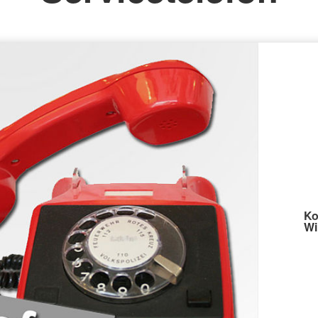
Ko
Wi