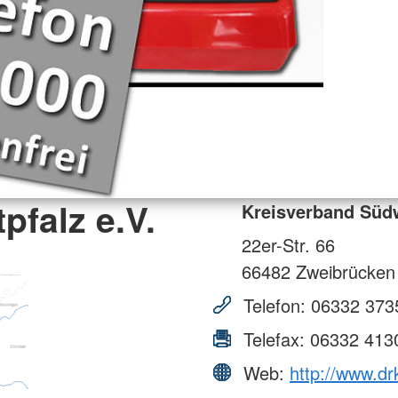
falz e.V.
Kreisverband Südw
22er-Str. 66
66482
Zweibrücken
Telefon:
06332 373
Telefax:
06332 413
Web:
http://www.dr