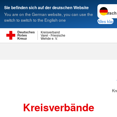
Sprache w
Sie befinden sich auf der deutschen Website
You are on the German website, you can use the
Suche
switch to switch to the English one
Alles klar
Kreisverband
Varel - Friesische
Wehde e. V.
Kreisverbänd
Kr
Kreisverbände