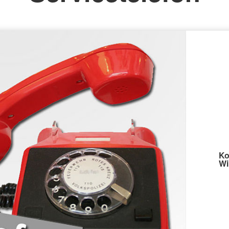
Ko
Wi