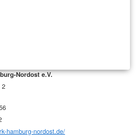
burg-Nordost e.V.
 2
56
2
drk-hamburg-nordost.de/