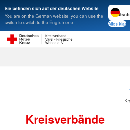
Sprache w
Sie befinden sich auf der deutschen Website
You are on the German website, you can use the
Suche
switch to switch to the English one
Alles klar
Kreisverband
Varel - Friesische
Wehde e. V.
Kreisverbänd
Kr
Kreisverbände