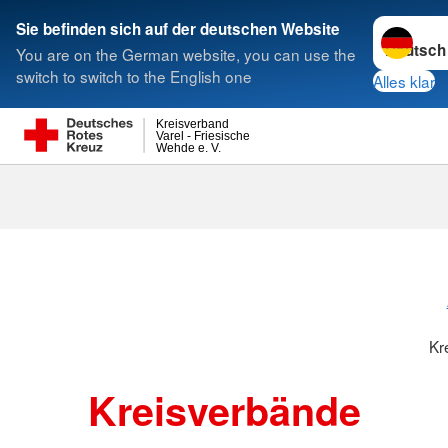
Sprache w
Sie befinden sich auf der deutschen Website
You are on the German website, you can use the
Suche
switch to switch to the English one
Alles klar
Kreisverband
Varel - Friesische
Wehde e. V.
Kreisverbänd
Kr
Kreisverbände