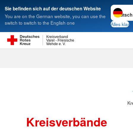
Sprache w
Sie befinden sich auf der deutschen Website
You are on the German website, you can use the
Suche
switch to switch to the English one
Alles klar
Kreisverband
Varel - Friesische
Wehde e. V.
Kreisverbänd
Kr
Kreisverbände